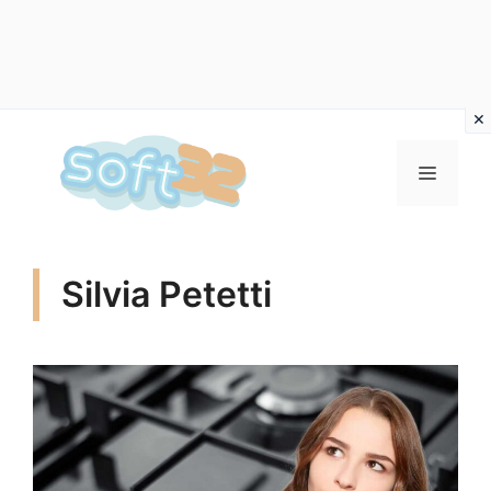
Vai
al
MENU
contenuto
Silvia Petetti