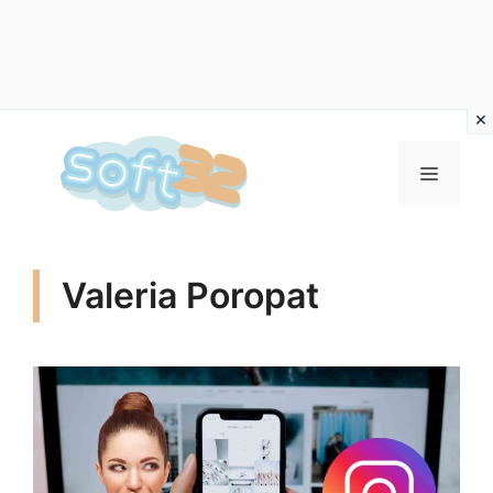
Vai
al
MENU
contenuto
Valeria Poropat