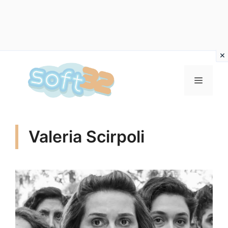
Vai
al
MENU
contenuto
Valeria Scirpoli